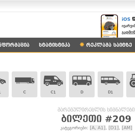
iOS
ივარჯი
გადმო
ნფორმაცია
სტატისტიკა
რეკლამა საიტზე
1
C
C1
D
D1
მარეგულირებლის სიგნალები
ბილეთი #209
კატეგორიები:
[A, A1]
,
[D1]
,
[AM]