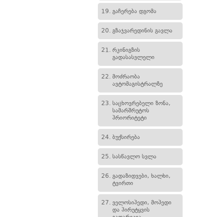
19.
გაჩერება დგომა
20.
გზაჯვარედინის გავლა
21.
რკინიგზის
გადასასვლელი
22.
მოძრაობა
ავტომაგისტრალზე
23.
საცხოვრებელი ზონა,
სამარშრუტოს
პრიორიტეტი
24.
ბუქსირება
25.
სასწავლო სვლა
26.
გადაზიდვები, ხალხი,
ტვირთი
27.
ველოსიპედი, მოპედი
და პირუტყვის