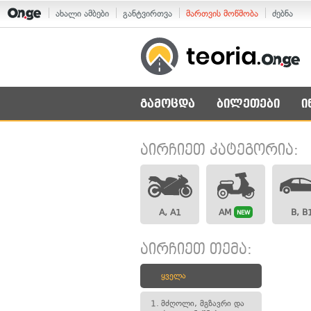
ახალი ამბები
განტვირთვა
მართვის მოწმობა
ძებნა
გამოცდა
ბილეთები
ი
აირჩიეთ კატეგორია:
A, A1
AM
B, B
NEW
აირჩიეთ თემა:
ყველა
1.
მძღოლი, მგზავრი და