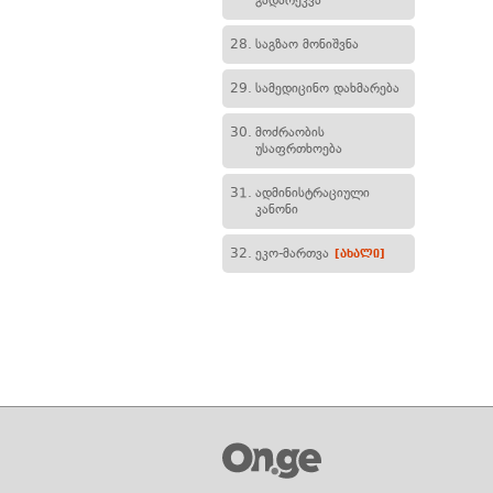
გადარეკვა
28.
საგზაო მონიშვნა
29.
სამედიცინო დახმარება
30.
მოძრაობის
უსაფრთხოება
31.
ადმინისტრაციული
კანონი
32.
ეკო-მართვა
[ახალი]