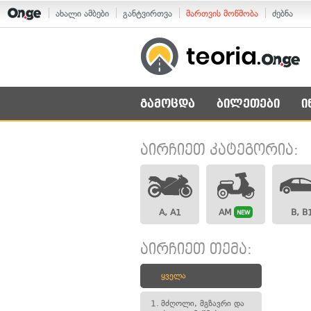
ახალი ამბები
განტვირთვა
მართვის მოწმობა
ძებნა
გამოცდა
ბილეთები
ი
აირჩიეთ კატეგორია:
A, A1
AM
B, B
NEW
აირჩიეთ თემა:
ყველა
1.
მძღოლი, მგზავრი და