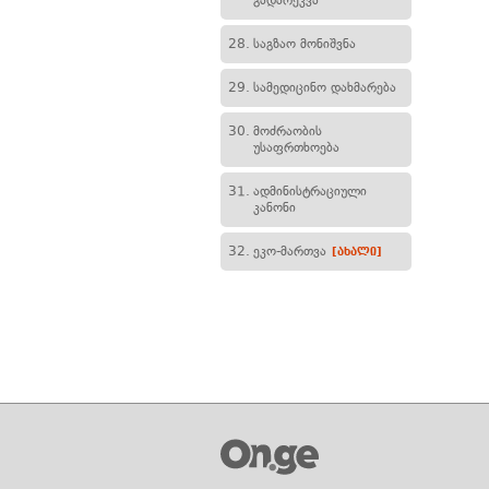
გადარეკვა
28.
საგზაო მონიშვნა
29.
სამედიცინო დახმარება
30.
მოძრაობის
უსაფრთხოება
31.
ადმინისტრაციული
კანონი
32.
ეკო-მართვა
[ახალი]