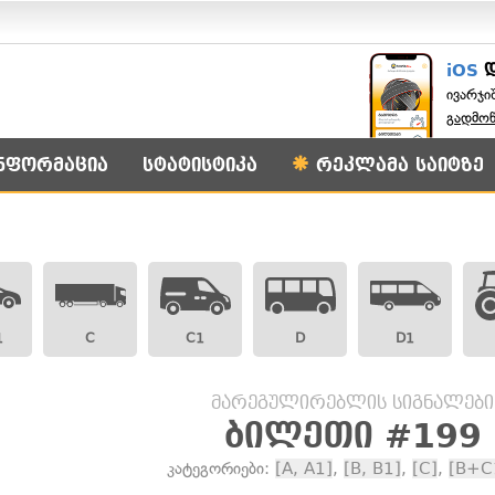
iOS
ივარჯი
გადმო
ნფორმაცია
სტატისტიკა
რეკლამა საიტზე
1
C
C1
D
D1
მარეგულირებლის სიგნალები
ბილეთი #199
კატეგორიები:
[A, A1]
,
[B, B1]
,
[C]
,
[B+C1