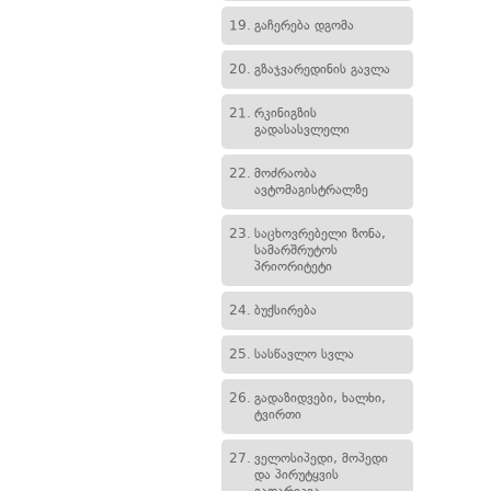
19.
გაჩერება დგომა
20.
გზაჯვარედინის გავლა
21.
რკინიგზის
გადასასვლელი
22.
მოძრაობა
ავტომაგისტრალზე
23.
საცხოვრებელი ზონა,
სამარშრუტოს
პრიორიტეტი
24.
ბუქსირება
25.
სასწავლო სვლა
26.
გადაზიდვები, ხალხი,
ტვირთი
27.
ველოსიპედი, მოპედი
და პირუტყვის