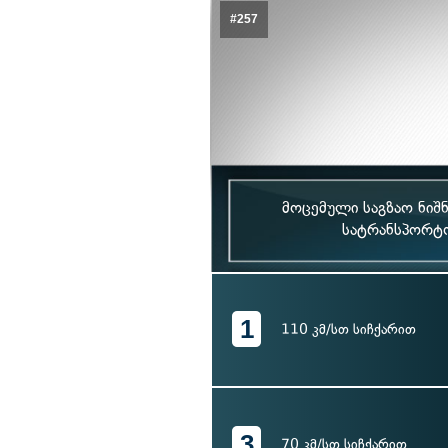
#257
მოცემული საგზაო ნიშნ
სატრანსპორტო
1
110 კმ/სთ სიჩქარით
3
70 კმ/სთ სიჩქარით