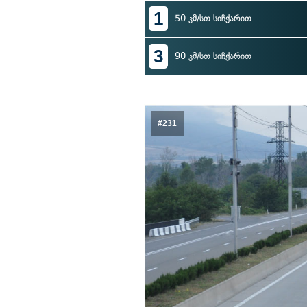
1
50 კმ/სთ სიჩქარით
3
90 კმ/სთ სიჩქარით
#231