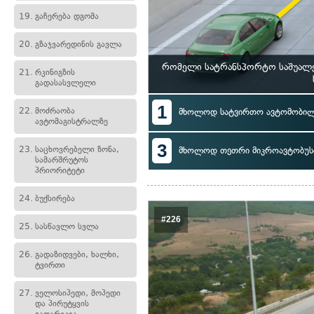
19.
გაჩერება დგომა
20.
გზაჯვარედინის გავლა
რომელი სატრანსპორტო საშუალებ
21.
რკინიგზის
გადასასვლელი
1
22.
მოძრაობა
მხოლოდ სატვირთო ავტომობი
ავტომაგისტრალზე
3
23.
საცხოვრებელი ზონა,
მხოლოდ თეთრი მიკროავტობუს
სამარშრუტოს
პრიორიტეტი
24.
ბუქსირება
#226
25.
სასწავლო სვლა
26.
გადაზიდვები, ხალხი,
ტვირთი
27.
ველოსიპედი, მოპედი
და პირუტყვის