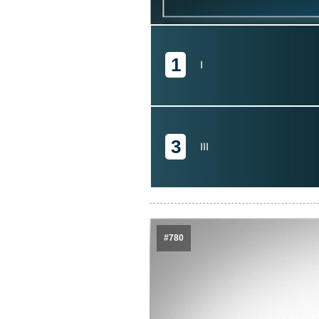
1
I
3
III
#780