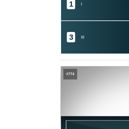
1
I
3
III
#774