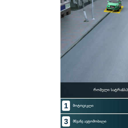
რომელი სატრანსპ
1
მოტოციკლი
3
მწვანე ავტომობილი