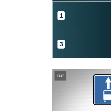
1
I
3
III
#787