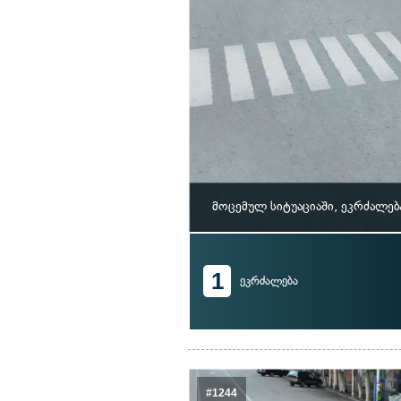
მოცემულ სიტუაციაში, ეკრძალე
1
ეკრძალება
#1244