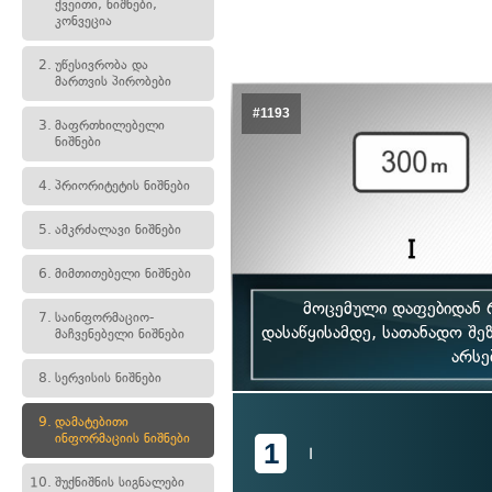
ქვეითი, ნიშნები,
კონვეცია
2.
უწესივრობა და
მართვის პირობები
#1193
3.
მაფრთხილებელი
ნიშნები
4.
პრიორიტეტის ნიშნები
5.
ამკრძალავი ნიშნები
6.
მიმთითებელი ნიშნები
მოცემული დაფებიდან რ
7.
საინფორმაციო-
დასაწყისამდე, სათანადო შე
მაჩვენებელი ნიშნები
არსე
8.
სერვისის ნიშნები
9.
დამატებითი
ინფორმაციის ნიშნები
1
I
10.
შუქნიშნის სიგნალები