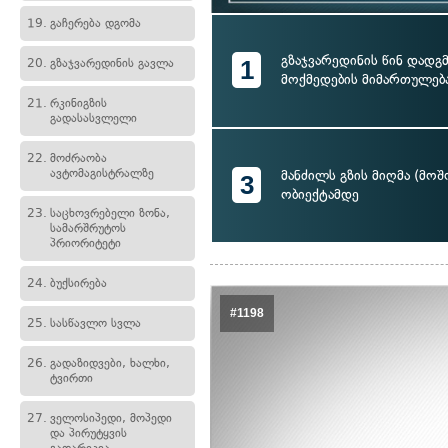
19.
გაჩერება დგომა
გზაჯვარედინის წინ დადგ
1
20.
გზაჯვარედინის გავლა
მოქმედების მიმართულებ
21.
რკინიგზის
გადასასვლელი
22.
მოძრაობა
ავტომაგისტრალზე
მანძილს გზის მიღმა (მო
3
ობიექტამდე
23.
საცხოვრებელი ზონა,
სამარშრუტოს
პრიორიტეტი
24.
ბუქსირება
#1198
25.
სასწავლო სვლა
26.
გადაზიდვები, ხალხი,
ტვირთი
27.
ველოსიპედი, მოპედი
და პირუტყვის