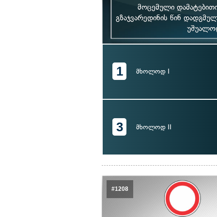
მოცემული დამატებითი
გზაჯვარედინის წინ დადგმულ
უშუალოდ
1
მხოლოდ I
3
მხოლოდ II
#1208