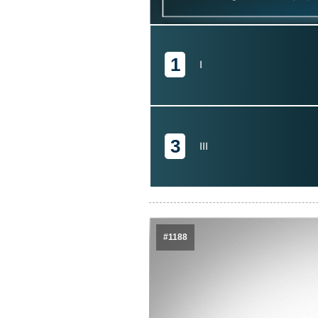
1
I
3
III
#1188