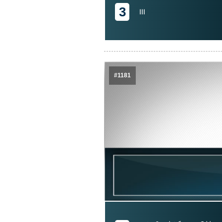
3
III
#1181