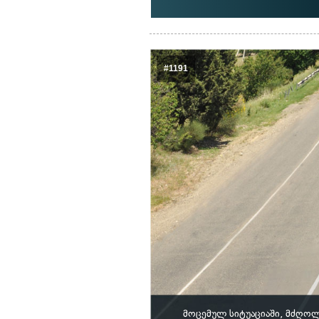
#1191
მოცემულ სიტუაციაში, მძღოლ