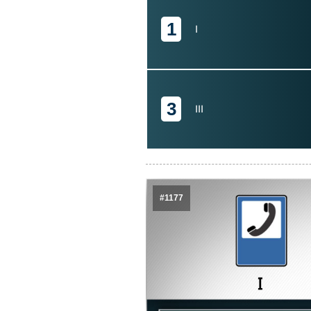
1
I
3
III
#1177