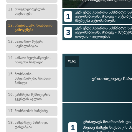
11.
მარეგულირებლის
ჯერ უნდა გაიაროს სასწრაფო სა
სიგნალები
1
ავტომობილმა, შემდეგ - ავტობუ
მსუბუქმა ავტომობილმა
12.
სპეციალური სიგნალის
ჯერ უნდა გაიაროს სასწრაფო სა
გამოყენება
3
ავტომობილმა, შემდეგ - მსუბუქ
ბოლოს - ავტობუსმა
13.
საავარიო შუქური
სიგნალიზაცია
14.
სანათი ხელსაწყოები,
#161
ხმოვანი სიგნალი
15.
მოძრაობა,
ერთობლივად ჩართ
მანევრირება, სავალი
ნაწილი
16.
გასწრება შემხვედრის
გვერდის ავლით
17.
მოძრაობის სიჩქარე
კრძალავს მოძრაობას და 
18.
სამუხრუჭე მანძილი,
1
დისტანცია
მწვანე მაშუქი სიგნალის