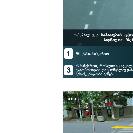
ოპერატიული სამსახურის ავტ
სიგნალით. მსუ
1
90 კმ/სთ სიჩქარით
იმ სიჩქარით, რომლითაც აუცილ
3
ავტომობილის დაუყონებლივ გაჩ
შესაძლებლობა ექნება
#1018