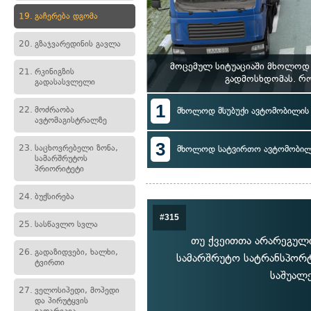
19.
გაჩერება დგომა
20.
გზაჯვარედინის გავლა
მოცემულ სიტუაციაში მხოლოდ 
21.
რკინიგზის
გადმოსხდომას. რო
გადასასვლელი
1
22.
მოძრაობა
მხოლოდ მსუბუქი ავტომობილი
ავტომაგისტრალზე
3
23.
საცხოვრებელი ზონა,
მხოლოდ სატვირთო ავტომობი
სამარშრუტოს
პრიორიტეტი
24.
ბუქსირება
#315
25.
სასწავლო სვლა
თუ ქვეითთა არარეგული
26.
გადაზიდვები, ხალხი,
სამარშრუტო სატრანსპორტ
ტვირთი
საშუალ
27.
ველოსიპედი, მოპედი
და პირუტყვის