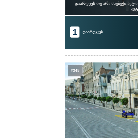
დაარღვეს თუ არა მსუბუქი ავ
ავტ
1
დაარღვევს
#345