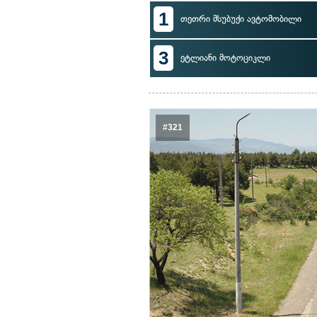
1
თეთრი მსუბუქი ავტომობილი
3
ეტლიანი მოტოციკლი
#321