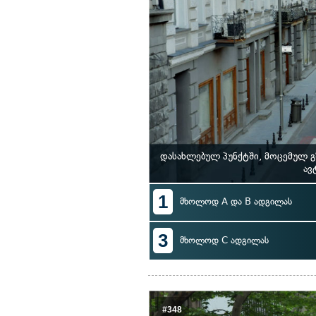
დასახლებულ პუნქტში, მოცემულ გ
ავ
1
მხოლოდ A და B ადგილას
3
მხოლოდ C ადგილას
#348