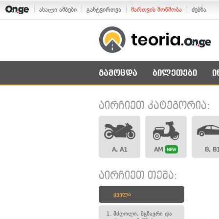
ახალი ამბები
განტვირთვა
მართვის მოწმობა
ძებნა
გამოცდა
ბილეთები
ი
აირჩიეთ კატეგორია:
A, A1
AM
B, B
NEW
აირჩიეთ თემა:
ყველა
1.
მძღოლი, მგზავრი და