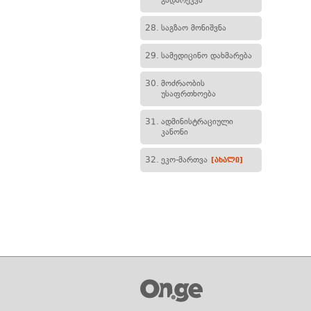
გადარეკვა
28.
საგზაო მონიშვნა
29.
სამედიცინო დახმარება
30.
მოძრაობის
უსაფრთხოება
31.
ადმინისტრაციული
კანონი
32.
ეკო-მართვა
[ახალი]