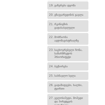
19.
გაჩერება დგომა
20.
გზაჯვარედინის გავლა
21.
რკინიგზის
გადასასვლელი
22.
მოძრაობა
ავტომაგისტრალზე
23.
საცხოვრებელი ზონა,
სამარშრუტოს
პრიორიტეტი
24.
ბუქსირება
25.
სასწავლო სვლა
26.
გადაზიდვები, ხალხი,
ტვირთი
27.
ველოსიპედი, მოპედი
და პირუტყვის