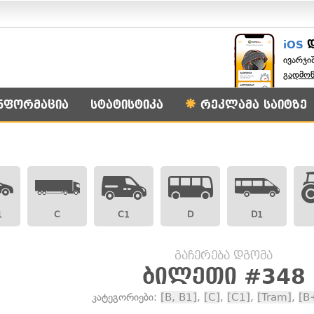
iOS
ივარჯი
გადმო
ნფორმაცია
სტატისტიკა
რეკლამა საიტზე
1
C
C1
D
D1
გაჩერება დგომა
ბილეთი #348
კატეგორიები:
[B, B1]
,
[C]
,
[C1]
,
[Tram]
,
[B