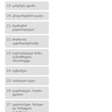
19.
გაჩერება დგომა
20.
გზაჯვარედინის გავლა
21.
რკინიგზის
გადასასვლელი
22.
მოძრაობა
ავტომაგისტრალზე
23.
საცხოვრებელი ზონა,
სამარშრუტოს
პრიორიტეტი
24.
ბუქსირება
25.
სასწავლო სვლა
26.
გადაზიდვები, ხალხი,
ტვირთი
27.
ველოსიპედი, მოპედი
და პირუტყვის