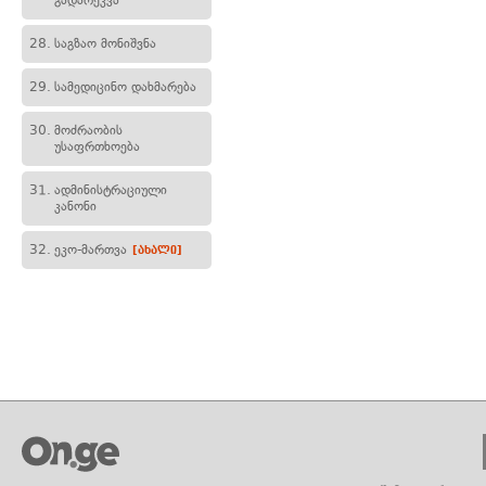
გადარეკვა
28.
საგზაო მონიშვნა
29.
სამედიცინო დახმარება
30.
მოძრაობის
უსაფრთხოება
31.
ადმინისტრაციული
კანონი
32.
ეკო-მართვა
[ახალი]