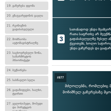
19.
გაჩერება დგომა
20.
გზაჯვარედინის გავლა
21.
რკინიგზის
სათანადოდ უნდა შეამცირ
გადასასვლელი
რათა საფრთხე არ შეუქმნა
3
გადასასვლელზე შესულ ან
22.
მოძრაობა
ავტომაგისტრალზე
ქვეითებს, ხოლო საჭიროე
უნდა გაჩერდეს და გაატა
23.
საცხოვრებელი ზონა,
სამარშრუტოს
პრიორიტეტი
24.
ბუქსირება
#877
25.
სასწავლო სვლა
მძღოლებმა, რომლებიც მ
26.
გადაზიდვები, ხალხი,
მონიშნულ გაჩერებაზე მყ
ტვირთი
27.
ველოსიპედი, მოპედი
და პირუტყვის