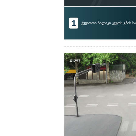
1
ქვეითთა ბილიკი კვეთს გზის ს
#1257