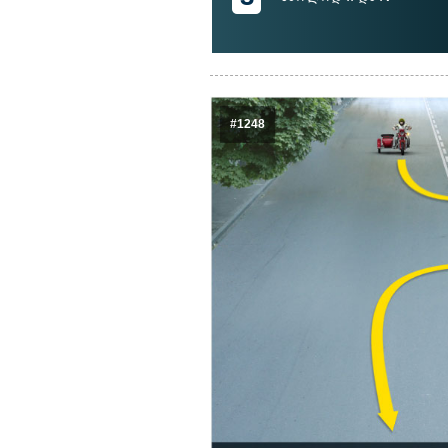
#1248