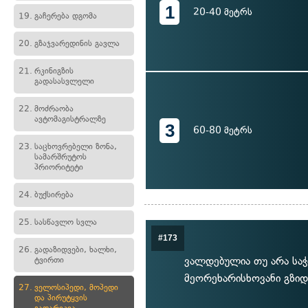
1
20-40 მეტრს
19.
გაჩერება დგომა
20.
გზაჯვარედინის გავლა
21.
რკინიგზის
გადასასვლელი
22.
მოძრაობა
ავტომაგისტრალზე
3
60-80 მეტრს
23.
საცხოვრებელი ზონა,
სამარშრუტოს
პრიორიტეტი
24.
ბუქსირება
25.
სასწავლო სვლა
#173
26.
გადაზიდვები, ხალხი,
ვალდებულია თუ არა საჭ
ტვირთი
მეორეხარისხოვანი გზიდ
27.
ველოსიპედი, მოპედი
და პირუტყვის