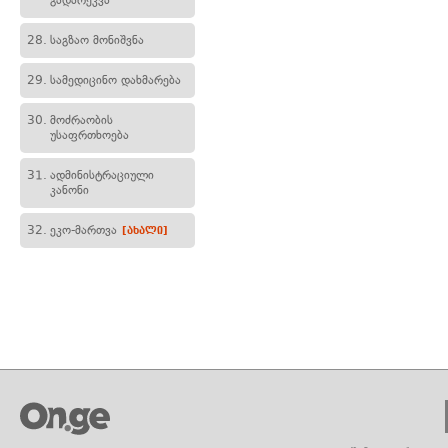
გადარეკვა
28.
საგზაო მონიშვნა
29.
სამედიცინო დახმარება
30.
მოძრაობის
უსაფრთხოება
31.
ადმინისტრაციული
კანონი
32.
ეკო-მართვა
[ახალი]