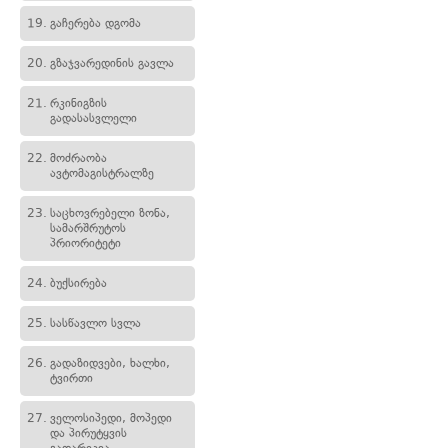
19.
გაჩერება დგომა
20.
გზაჯვარედინის გავლა
21.
რკინიგზის
გადასასვლელი
22.
მოძრაობა
ავტომაგისტრალზე
23.
საცხოვრებელი ზონა,
სამარშრუტოს
პრიორიტეტი
24.
ბუქსირება
25.
სასწავლო სვლა
26.
გადაზიდვები, ხალხი,
ტვირთი
27.
ველოსიპედი, მოპედი
და პირუტყვის