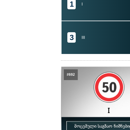
1
I
3
III
#692
მოცემული საგზაო ნიშნებ