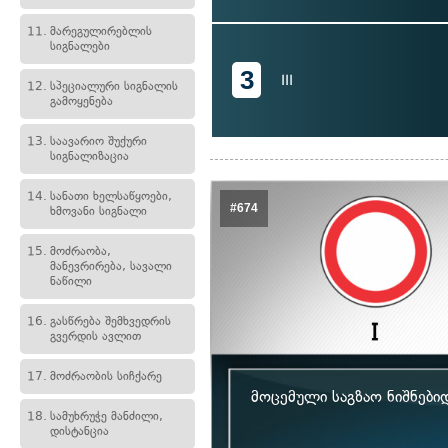
11.
მარეგულირებლის
სიგნალები
3
III
12.
სპეციალური სიგნალის
გამოყენება
13.
საავარიო შუქური
სიგნალიზაცია
14.
სანათი ხელსაწყოები,
#674
ხმოვანი სიგნალი
15.
მოძრაობა,
მანევრირება, სავალი
ნაწილი
16.
გასწრება შემხვედრის
გვერდის ავლით
17.
მოძრაობის სიჩქარე
მოცემული საგზაო ნიშნები
18.
სამუხრუჭე მანძილი,
დისტანცია