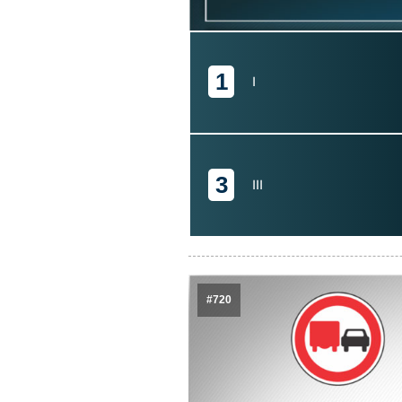
1
I
3
III
#720