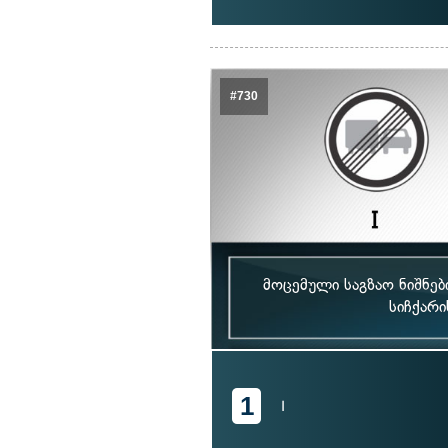
#730
მოცემული საგზაო ნიშნებ
სიჩქარი
1
I