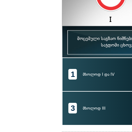
მოცემული საგზაო ნიშნებ
საჯდომი ცხოვ
1
მხოლოდ I და IV
3
მხოლოდ III