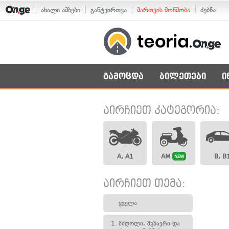
ახალი ამბები
განტვირთვა
მართვის მოწმობა
ძებნა
გამოცდა
ბილეთები
ი
აირჩიეთ კატეგორია:
A, A1
AM
B, B
NEW
აირჩიეთ თემა:
ყველა
1.
მძღოლი, მგზავრი და