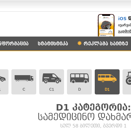
iOS
ივარჯი
გადმო
ნფორმაცია
სტატისტიკა
რეკლამა საიტზე
1
C
C1
D
D1
D1 კატეგორია:
სამედიცინო დახმა
სულ 58 ბილეთი, გვერდი 1