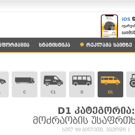
iOS
ივარჯი
გადმო
ნფორმაცია
სტატისტიკა
რეკლამა საიტზე
1
C
C1
D
D1
D1 კატეგორია:
მოძრაობის უსაფრთ
სულ 99 ბილეთი, გვერდი 1