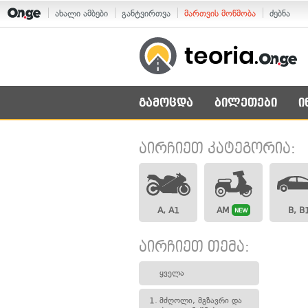
ახალი ამბები
განტვირთვა
მართვის მოწმობა
ძებნა
გამოცდა
ბილეთები
ი
აირჩიეთ კატეგორია:
A, A1
AM
B, B
NEW
აირჩიეთ თემა:
ყველა
1.
მძღოლი, მგზავრი და