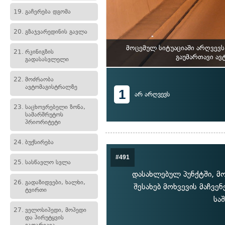
19.
გაჩერება დგომა
20.
გზაჯვარედინის გავლა
მოცემულ სიტუაციაში არღვევ
21.
რკინიგზის
გაუმართავი ავ
გადასასვლელი
22.
მოძრაობა
ავტომაგისტრალზე
1
არ არღვევს
23.
საცხოვრებელი ზონა,
სამარშრუტოს
პრიორიტეტი
24.
ბუქსირება
#491
25.
სასწავლო სვლა
დასახლებულ პუნქტში, მ
26.
გადაზიდვები, ხალხი,
შესახებ მოხვევის მაჩვ
ტვირთი
სა
27.
ველოსიპედი, მოპედი
და პირუტყვის