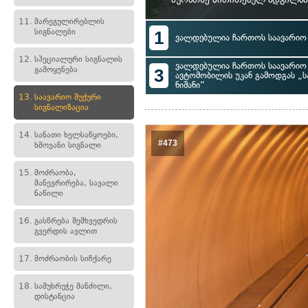
11.
მარეგულირებლის
სიგნალები
1
ვალდებულია ჩართოს საავარიო 
12.
სპეციალური სიგნალის
ვალდებულია ჩართოს საავარიო 
გამოყენება
3
ავტომობილის უკან გამოდგას „ს
ნიშანი“
13.
საავარიო შუქური
სიგნალიზაცია
14.
სანათი ხელსაწყოები,
#473
ხმოვანი სიგნალი
15.
მოძრაობა,
მანევრირება, სავალი
ნაწილი
16.
გასწრება შემხვედრის
გვერდის ავლით
17.
მოძრაობის სიჩქარე
18.
სამუხრუჭე მანძილი,
დისტანცია