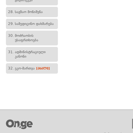
გადარეკვა
28.
საგზაო მონიშვნა
29.
სამედიცინო დახმარება
30.
მოძრაობის
უსაფრთხოება
31.
ადმინისტრაციული
კანონი
32.
ეკო-მართვა
[ახალი]