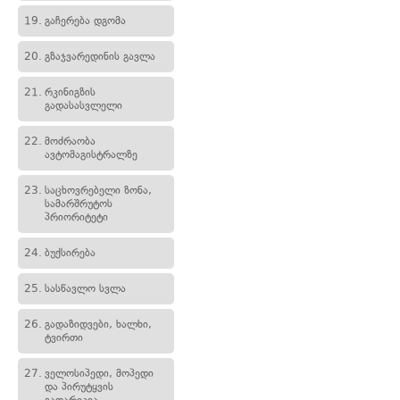
19.
გაჩერება დგომა
20.
გზაჯვარედინის გავლა
21.
რკინიგზის
გადასასვლელი
22.
მოძრაობა
ავტომაგისტრალზე
23.
საცხოვრებელი ზონა,
სამარშრუტოს
პრიორიტეტი
24.
ბუქსირება
25.
სასწავლო სვლა
26.
გადაზიდვები, ხალხი,
ტვირთი
27.
ველოსიპედი, მოპედი
და პირუტყვის