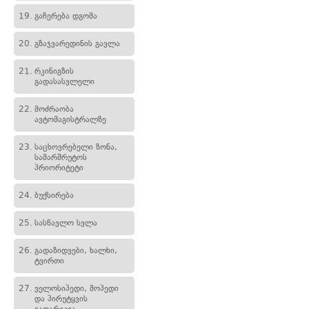
19.
გაჩერება დგომა
20.
გზაჯვარედინის გავლა
21.
რკინიგზის
გადასასვლელი
22.
მოძრაობა
ავტომაგისტრალზე
23.
საცხოვრებელი ზონა,
სამარშრუტოს
პრიორიტეტი
24.
ბუქსირება
25.
სასწავლო სვლა
26.
გადაზიდვები, ხალხი,
ტვირთი
27.
ველოსიპედი, მოპედი
და პირუტყვის