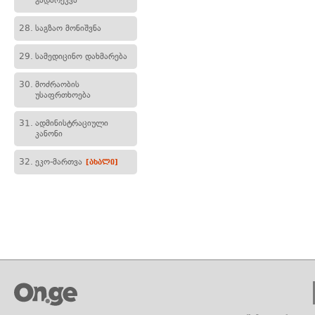
გადარეკვა
28.
საგზაო მონიშვნა
29.
სამედიცინო დახმარება
30.
მოძრაობის
უსაფრთხოება
31.
ადმინისტრაციული
კანონი
32.
ეკო-მართვა
[ახალი]