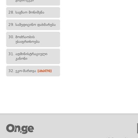
გადარეკვა
28.
საგზაო მონიშვნა
29.
სამედიცინო დახმარება
30.
მოძრაობის
უსაფრთხოება
31.
ადმინისტრაციული
კანონი
32.
ეკო-მართვა
[ახალი]