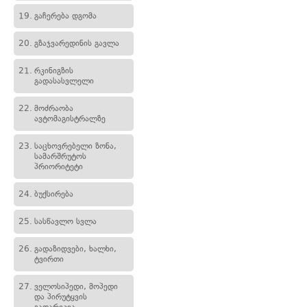
19.
გაჩერება დგომა
20.
გზაჯვარედინის გავლა
21.
რკინიგზის
გადასასვლელი
22.
მოძრაობა
ავტომაგისტრალზე
23.
საცხოვრებელი ზონა,
სამარშრუტოს
პრიორიტეტი
24.
ბუქსირება
25.
სასწავლო სვლა
26.
გადაზიდვები, ხალხი,
ტვირთი
27.
ველოსიპედი, მოპედი
და პირუტყვის