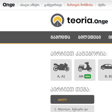
ახალი ამბები
განტვირთვა
მართვის მოწმობა
ძებნა
გამოცდა
ბილეთები
ი
აირჩიეთ კატეგორია:
A, A1
AM
B, B
NEW
აირჩიეთ თემა:
ყველა
1.
მძღოლი, მგზავრი და