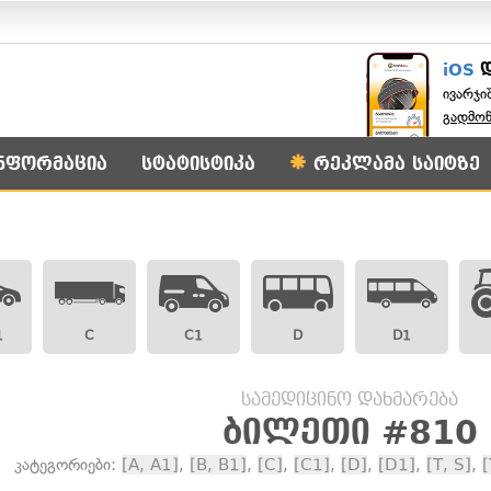
iOS
ივარჯი
გადმო
ნფორმაცია
სტატისტიკა
რეკლამა საიტზე
1
C
C1
D
D1
სამედიცინო დახმარება
ბილეთი #810
კატეგორიები:
[A, A1]
,
[B, B1]
,
[C]
,
[C1]
,
[D]
,
[D1]
,
[T, S]
,
[