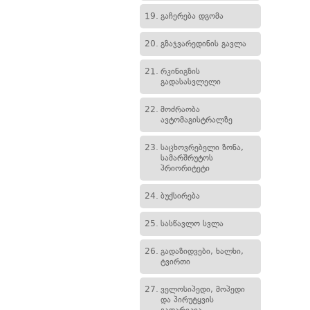
19.
გაჩერება დგომა
20.
გზაჯვარედინის გავლა
21.
რკინიგზის
გადასასვლელი
22.
მოძრაობა
ავტომაგისტრალზე
23.
საცხოვრებელი ზონა,
სამარშრუტოს
პრიორიტეტი
24.
ბუქსირება
25.
სასწავლო სვლა
26.
გადაზიდვები, ხალხი,
ტვირთი
27.
ველოსიპედი, მოპედი
და პირუტყვის