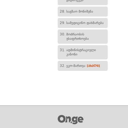
გადარეკვა
28.
საგზაო მონიშვნა
29.
სამედიცინო დახმარება
30.
მოძრაობის
უსაფრთხოება
31.
ადმინისტრაციული
კანონი
32.
ეკო-მართვა
[ახალი]