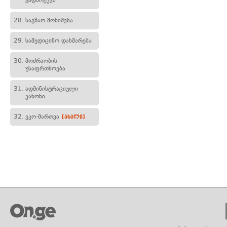
გადარეკვა
28.
საგზაო მონიშვნა
29.
სამედიცინო დახმარება
30.
მოძრაობის
უსაფრთხოება
31.
ადმინისტრაციული
კანონი
32.
ეკო-მართვა
[ახალი]