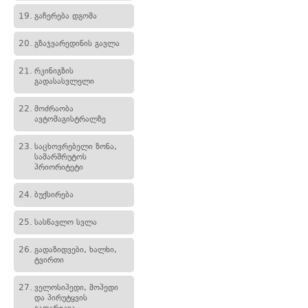
19.
გაჩერება დგომა
20.
გზაჯვარედინის გავლა
21.
რკინიგზის
გადასასვლელი
22.
მოძრაობა
ავტომაგისტრალზე
23.
საცხოვრებელი ზონა,
სამარშრუტოს
პრიორიტეტი
24.
ბუქსირება
25.
სასწავლო სვლა
26.
გადაზიდვები, ხალხი,
ტვირთი
27.
ველოსიპედი, მოპედი
და პირუტყვის