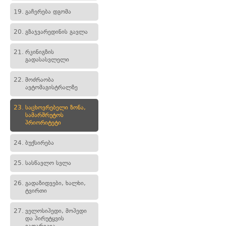
19.
გაჩერება დგომა
20.
გზაჯვარედინის გავლა
21.
რკინიგზის
გადასასვლელი
22.
მოძრაობა
ავტომაგისტრალზე
23.
საცხოვრებელი ზონა,
სამარშრუტოს
პრიორიტეტი
24.
ბუქსირება
25.
სასწავლო სვლა
26.
გადაზიდვები, ხალხი,
ტვირთი
27.
ველოსიპედი, მოპედი
და პირუტყვის