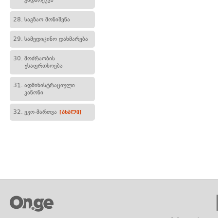
გადარეკვა
28.
საგზაო მონიშვნა
29.
სამედიცინო დახმარება
30.
მოძრაობის
უსაფრთხოება
31.
ადმინისტრაციული
კანონი
32.
ეკო-მართვა
[ახალი]