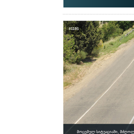
#1191
მოცემულ სიტუაციაში, მძღოლ