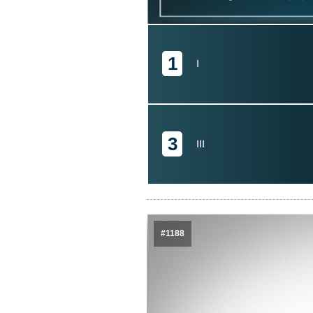
1
I
3
III
#1188