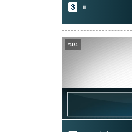
3
III
#1181