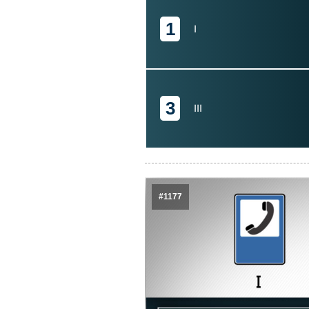
1
I
3
III
#1177