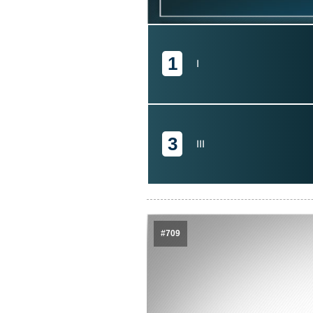
1
I
3
III
#709