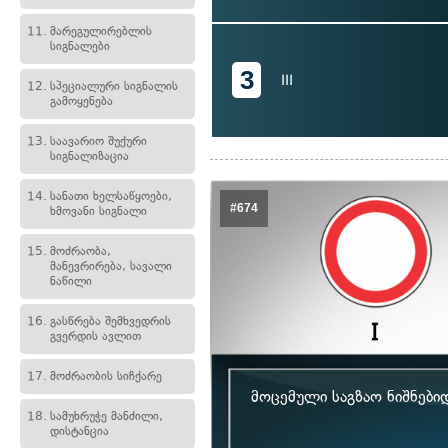
11.
მარეგულირებლის
სიგნალები
3
III
12.
სპეციალური სიგნალის
გამოყენება
13.
საავარიო შუქური
სიგნალიზაცია
14.
სანათი ხელსაწყოები,
#674
ხმოვანი სიგნალი
15.
მოძრაობა,
მანევრირება, სავალი
ნაწილი
16.
გასწრება შემხვედრის
გვერდის ავლით
17.
მოძრაობის სიჩქარე
მოცემული საგზაო ნიშნები
18.
სამუხრუჭე მანძილი,
დისტანცია