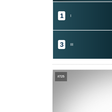
1
I
3
III
#725