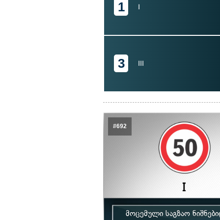
1
I
3
III
#692
მოცემული საგზაო ნიშნებ