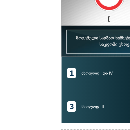
მოცემული საგზაო ნიშნებ
საჯდომი ცხოვ
1
მხოლოდ I და IV
3
მხოლოდ III