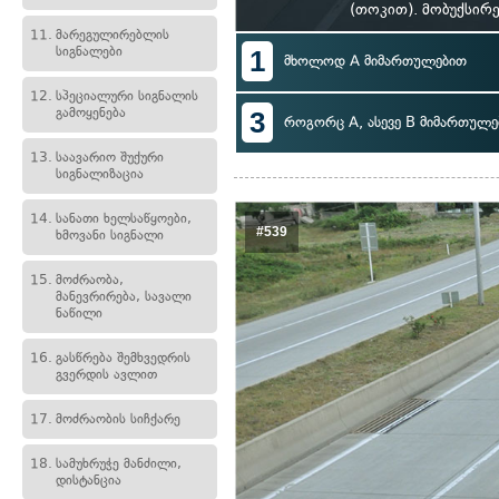
(თოკით). მობუქსირ
11.
მარეგულირებლის
სიგნალები
1
მხოლოდ A მიმართულებით
12.
სპეციალური სიგნალის
გამოყენება
3
როგორც A, ასევე B მიმართულე
13.
საავარიო შუქური
სიგნალიზაცია
14.
სანათი ხელსაწყოები,
#539
ხმოვანი სიგნალი
15.
მოძრაობა,
მანევრირება, სავალი
ნაწილი
16.
გასწრება შემხვედრის
გვერდის ავლით
17.
მოძრაობის სიჩქარე
18.
სამუხრუჭე მანძილი,
დისტანცია