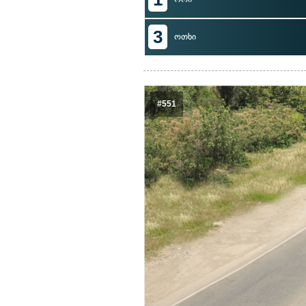
3
ოთხი
#551