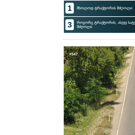
1
მხოლოდ ტრაქტორის მძღოლი
3
როგორც ტრაქტორის, ასევე სა
მძღოლი
#547