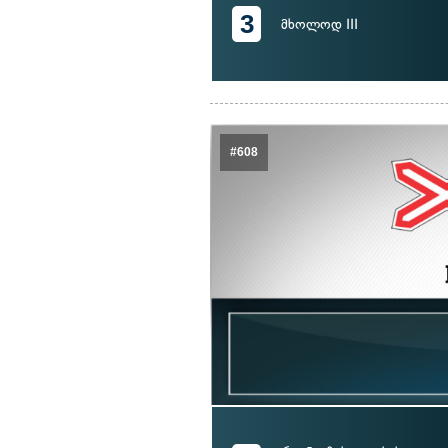
3
მხოლოდ III
#608