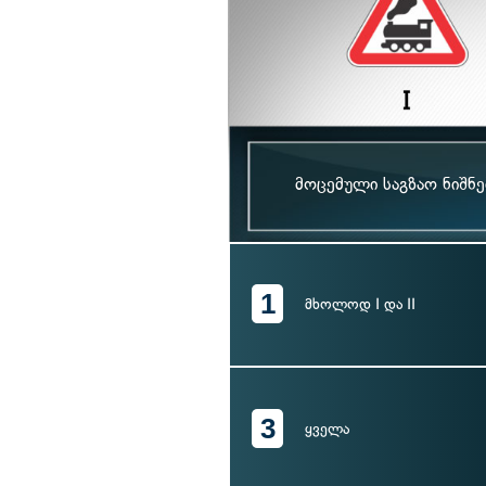
მოცემული საგზაო ნიშნ
1
მხოლოდ I და II
3
ყველა