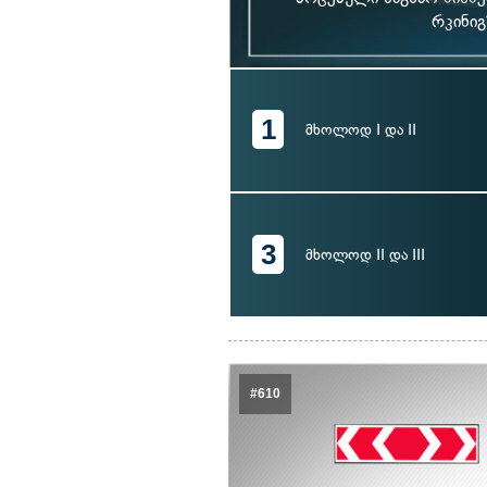
რკინიგ
1
მხოლოდ I და II
3
მხოლოდ II და III
#610