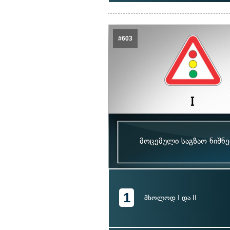
#603
მოცემული საგზაო ნიშნ
1
მხოლოდ I და II