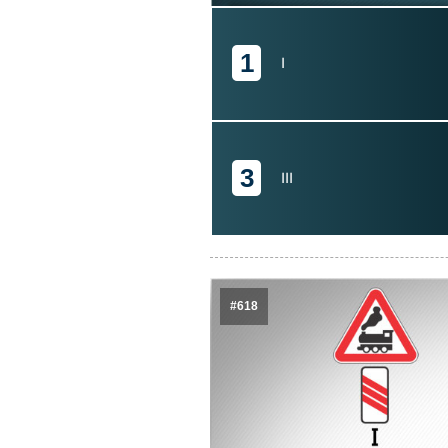
1
I
3
III
#618