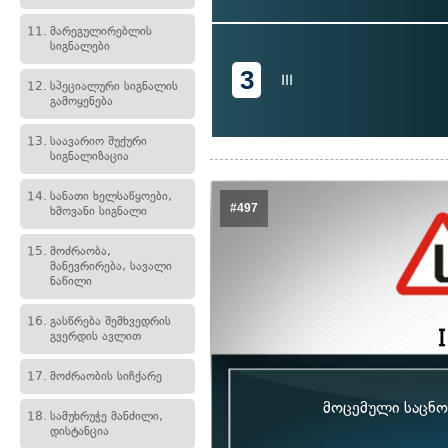
11.
მარეგულირებლის
სიგნალები
3
III
12.
სპეციალური სიგნალის
გამოყენება
13.
საავარიო შუქური
სიგნალიზაცია
14.
სანათი ხელსაწყოები,
#497
ხმოვანი სიგნალი
15.
მოძრაობა,
მანევრირება, სავალი
ნაწილი
16.
გასწრება შემხვედრის
გვერდის ავლით
17.
მოძრაობის სიჩქარე
მოცემული საცნობ
18.
სამუხრუჭე მანძილი,
დისტანცია