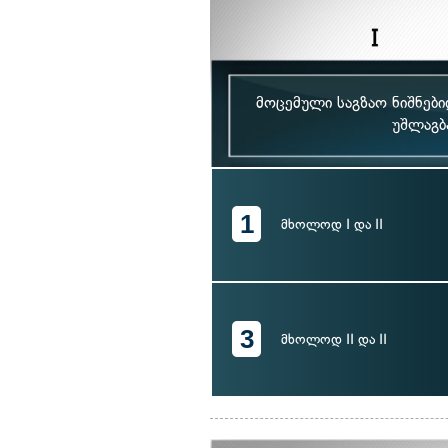
მოცემული საგზაო ნიშნებ
უშლაგბ
1
მხოლოდ I და II
3
მხოლოდ II და II