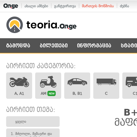
ახალი ამბები
განტვირთვა
მართვის მოწმობა
ძებნა
გამოცდა
ბილეთები
ინფორმაცია
სტატი
აირჩიეთ კატეგორია:
A, A1
AM
B, B1
C
C
NEW
აირჩიეთ თემა:
B+
მაფ
ყველა
1.
მძღოლი, მგზავრი და