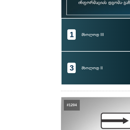
ინფორმაციას დგომა-გაჩ
1
მხოლოდ III
3
მხოლოდ II
#1204