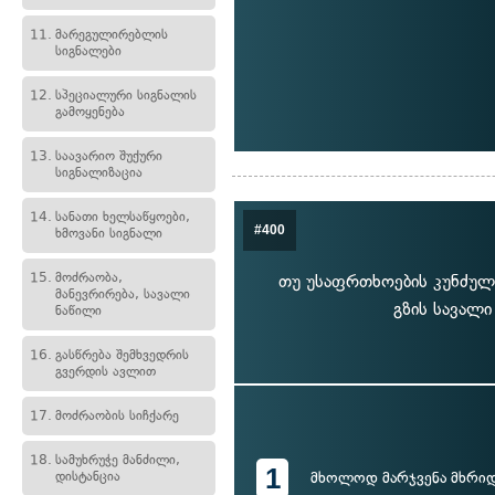
11.
მარეგულირებლის
სიგნალები
12.
სპეციალური სიგნალის
გამოყენება
13.
საავარიო შუქური
სიგნალიზაცია
14.
სანათი ხელსაწყოები,
#400
ხმოვანი სიგნალი
15.
მოძრაობა,
თუ უსაფრთხოების კუნძულ
მანევრირება, სავალი
გზის სავალი
ნაწილი
16.
გასწრება შემხვედრის
გვერდის ავლით
17.
მოძრაობის სიჩქარე
18.
სამუხრუჭე მანძილი,
1
დისტანცია
მხოლოდ მარჯვენა მხრი