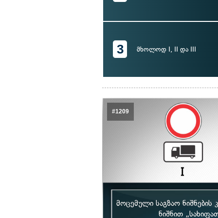
3
მხოლოდ I, II და III
#1209
მოცემული საგზაო ნიშნების
ნიშნით „სახიფა