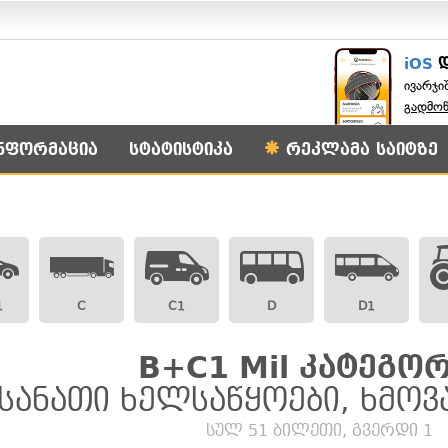
iOS
ივარჯი
გადმო
ნფორმაცია
სტატისტიკა
რეკლამა საიტზე
1
C
C1
D
D1
B+C1 Mil კატეგორ
სანათი ხელსაწყოები, ხმოვ
სულ 51 ბილეთი, გვერდი 1