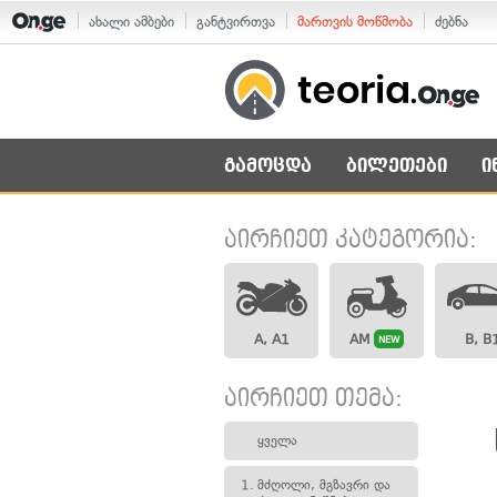
ახალი ამბები
განტვირთვა
მართვის მოწმობა
ძებნა
გამოცდა
ბილეთები
ი
აირჩიეთ კატეგორია:
A, A1
AM
B, B
NEW
აირჩიეთ თემა:
ყველა
1.
მძღოლი, მგზავრი და