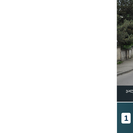
ვალ
1