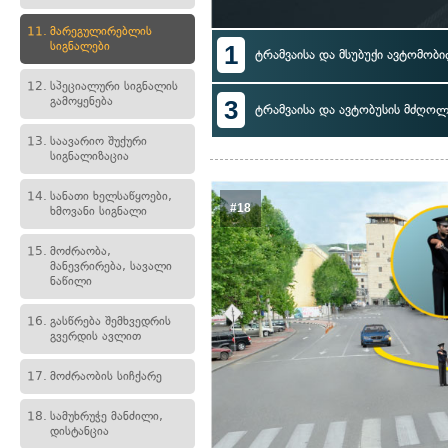
11.
მარეგულირებლის
სიგნალები
1
ტრამვაისა და მსუბუქი ავტომობ
12.
სპეციალური სიგნალის
გამოყენება
3
ტრამვაისა და ავტობუსის მძღოლ
13.
საავარიო შუქური
სიგნალიზაცია
14.
სანათი ხელსაწყოები,
#18
ხმოვანი სიგნალი
15.
მოძრაობა,
მანევრირება, სავალი
ნაწილი
16.
გასწრება შემხვედრის
გვერდის ავლით
17.
მოძრაობის სიჩქარე
18.
სამუხრუჭე მანძილი,
დისტანცია