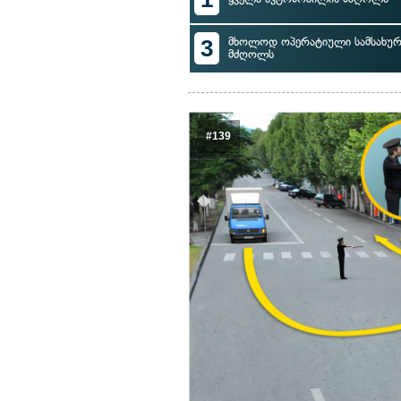
3
მხოლოდ ოპერატიული სამსახურ
მძღოლს
#139