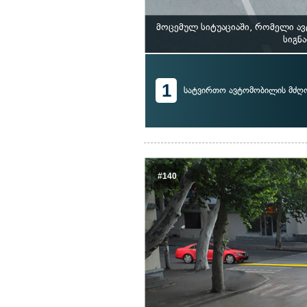
მოცემულ სიტუაციაში, რომელი ა
სიგნ
1
სატვირთო ავტომობილის მძ
#140