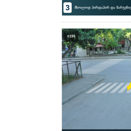
3
მხოლოდ პირდაპირ და მარჯვნი
#195