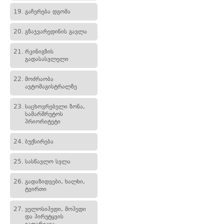
19.
გაჩერება დგომა
20.
გზაჯვარედინის გავლა
21.
რკინიგზის
გადასასვლელი
22.
მოძრაობა
ავტომაგისტრალზე
23.
საცხოვრებელი ზონა,
სამარშრუტოს
პრიორიტეტი
24.
ბუქსირება
25.
სასწავლო სვლა
26.
გადაზიდვები, ხალხი,
ტვირთი
27.
ველოსიპედი, მოპედი
და პირუტყვის