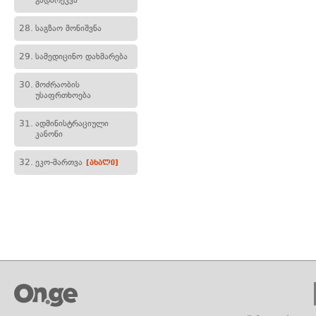
გადარეკვა
28.
საგზაო მონიშვნა
29.
სამედიცინო დახმარება
30.
მოძრაობის
უსაფრთხოება
31.
ადმინისტრაციული
კანონი
32.
ეკო-მართვა
[ახალი]