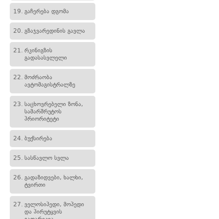
19.
გაჩერება დგომა
20.
გზაჯვარედინის გავლა
21.
რკინიგზის
გადასასვლელი
22.
მოძრაობა
ავტომაგისტრალზე
23.
საცხოვრებელი ზონა,
სამარშრუტოს
პრიორიტეტი
24.
ბუქსირება
25.
სასწავლო სვლა
26.
გადაზიდვები, ხალხი,
ტვირთი
27.
ველოსიპედი, მოპედი
და პირუტყვის