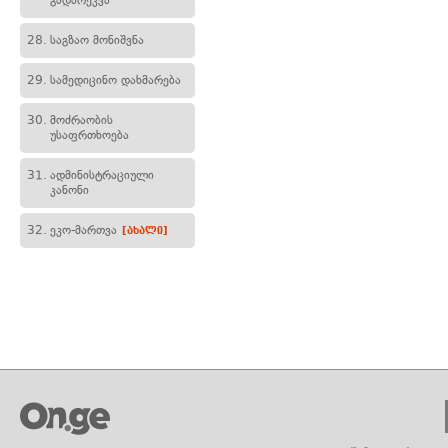
გადარეკვა
28.
საგზაო მონიშვნა
29.
სამედიცინო დახმარება
30.
მოძრაობის
უსაფრთხოება
31.
ადმინისტრაციული
კანონი
32.
ეკო-მართვა
[ახალი]