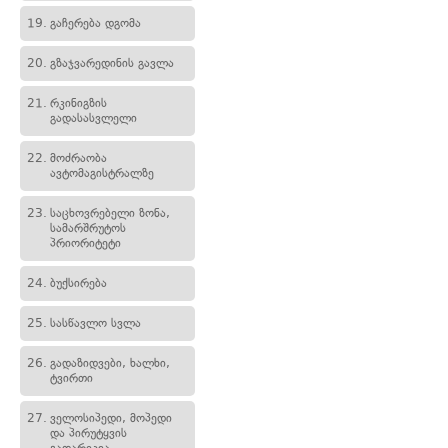
19.
გაჩერება დგომა
20.
გზაჯვარედინის გავლა
21.
რკინიგზის
გადასასვლელი
22.
მოძრაობა
ავტომაგისტრალზე
23.
საცხოვრებელი ზონა,
სამარშრუტოს
პრიორიტეტი
24.
ბუქსირება
25.
სასწავლო სვლა
26.
გადაზიდვები, ხალხი,
ტვირთი
27.
ველოსიპედი, მოპედი
და პირუტყვის