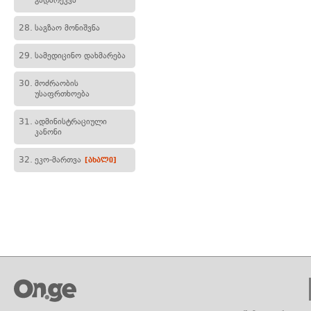
გადარეკვა
28.
საგზაო მონიშვნა
29.
სამედიცინო დახმარება
30.
მოძრაობის
უსაფრთხოება
31.
ადმინისტრაციული
კანონი
32.
ეკო-მართვა
[ახალი]