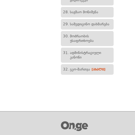
გადარეკვა
28.
საგზაო მონიშვნა
29.
სამედიცინო დახმარება
30.
მოძრაობის
უსაფრთხოება
31.
ადმინისტრაციული
კანონი
32.
ეკო-მართვა
[ახალი]