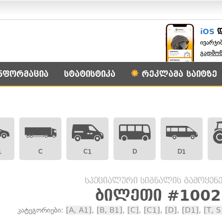
iOS
ივარჯი
გადმო
ნფორმაცია
სტატისტიკა
რეკლამა საიტზე
1
C
C1
D
D1
სპეციალური სიგნალის გამოყენე
ბილეთი #1002
კატეგორიები:
[A, A1]
,
[B, B1]
,
[C]
,
[C1]
,
[D]
,
[D1]
,
[T, S