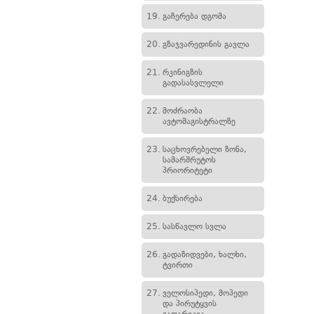
19.
გაჩერება დგომა
20.
გზაჯვარედინის გავლა
21.
რკინიგზის
გადასასვლელი
22.
მოძრაობა
ავტომაგისტრალზე
23.
საცხოვრებელი ზონა,
სამარშრუტოს
პრიორიტეტი
24.
ბუქსირება
25.
სასწავლო სვლა
26.
გადაზიდვები, ხალხი,
ტვირთი
27.
ველოსიპედი, მოპედი
და პირუტყვის