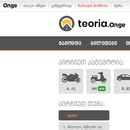
ახალი ამბები
განტვირთვა
მართვის მოწმობა
ძებნა
გამოცდა
ბილეთები
ი
აირჩიეთ კატეგორია:
A, A1
AM
B, B
NEW
აირჩიეთ თემა:
ყველა
1.
მძღოლი, მგზავრი და