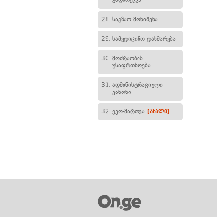
გადარეკვა
28.
საგზაო მონიშვნა
29.
სამედიცინო დახმარება
30.
მოძრაობის
უსაფრთხოება
31.
ადმინისტრაციული
კანონი
32.
ეკო-მართვა
[ახალი]