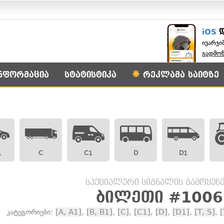
iOS
ივარჯი
გადმო
ნფორმაცია
სტატისტიკა
რეკლამა საიტზე
1
C
C1
D
D1
სპეციალური სიგნალის გამოყენე
ბილეთი #1006
კატეგორიები:
[A, A1]
,
[B, B1]
,
[C]
,
[C1]
,
[D]
,
[D1]
,
[T, S]
,
[