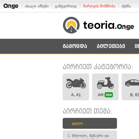
ახალი ამბები
განტვირთვა
მართვის მოწმობა
ძებნა
გამოცდა
ბილეთები
ი
აირჩიეთ კატეგორია:
A, A1
AM
B, B
NEW
აირჩიეთ თემა:
ყველა
1.
მძღოლი, მგზავრი და