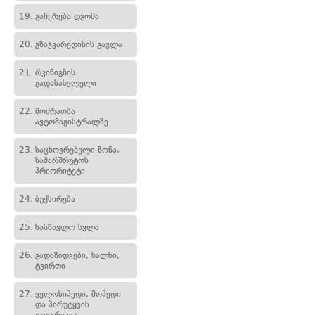
19.
გაჩერება დგომა
20.
გზაჯვარედინის გავლა
21.
რკინიგზის
გადასასვლელი
22.
მოძრაობა
ავტომაგისტრალზე
23.
საცხოვრებელი ზონა,
სამარშრუტოს
პრიორიტეტი
24.
ბუქსირება
25.
სასწავლო სვლა
26.
გადაზიდვები, ხალხი,
ტვირთი
27.
ველოსიპედი, მოპედი
და პირუტყვის