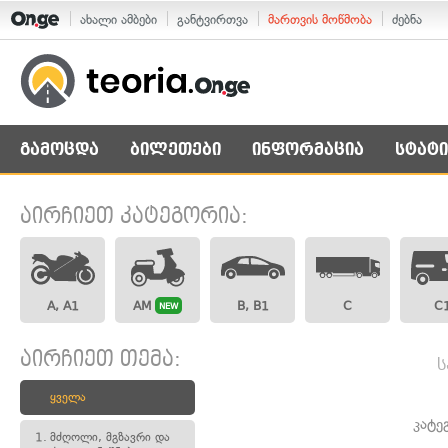
ახალი ამბები
განტვირთვა
მართვის მოწმობა
ძებნა
გამოცდა
ბილეთები
ინფორმაცია
სტატი
აირჩიეთ კატეგორია:
A, A1
AM
B, B1
C
C
NEW
აირჩიეთ თემა:
ს
ყველა
კატე
1.
მძღოლი, მგზავრი და