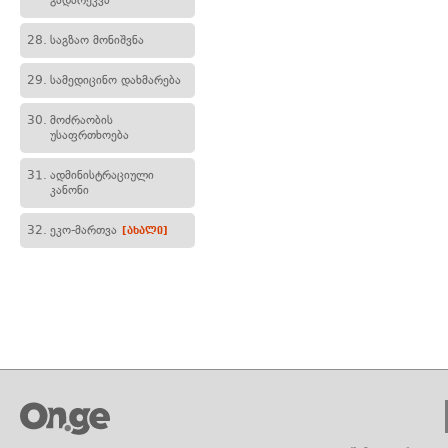
გადარეკვა
28.
საგზაო მონიშვნა
29.
სამედიცინო დახმარება
30.
მოძრაობის
უსაფრთხოება
31.
ადმინისტრაციული
კანონი
32.
ეკო-მართვა
[ახალი]