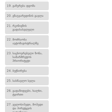
19.
გაჩერება დგომა
20.
გზაჯვარედინის გავლა
21.
რკინიგზის
გადასასვლელი
22.
მოძრაობა
ავტომაგისტრალზე
23.
საცხოვრებელი ზონა,
სამარშრუტოს
პრიორიტეტი
24.
ბუქსირება
25.
სასწავლო სვლა
26.
გადაზიდვები, ხალხი,
ტვირთი
27.
ველოსიპედი, მოპედი
და პირუტყვის