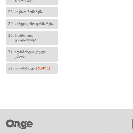
გადარეკვა
28.
საგზაო მონიშვნა
29.
სამედიცინო დახმარება
30.
მოძრაობის
უსაფრთხოება
31.
ადმინისტრაციული
კანონი
32.
ეკო-მართვა
[ახალი]