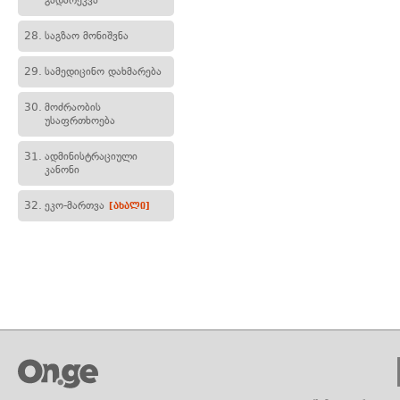
გადარეკვა
28.
საგზაო მონიშვნა
29.
სამედიცინო დახმარება
30.
მოძრაობის
უსაფრთხოება
31.
ადმინისტრაციული
კანონი
32.
ეკო-მართვა
[ახალი]