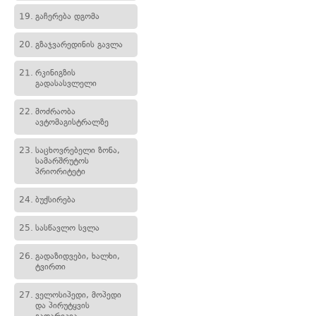
19.
გაჩერება დგომა
20.
გზაჯვარედინის გავლა
21.
რკინიგზის
გადასასვლელი
22.
მოძრაობა
ავტომაგისტრალზე
23.
საცხოვრებელი ზონა,
სამარშრუტოს
პრიორიტეტი
24.
ბუქსირება
25.
სასწავლო სვლა
26.
გადაზიდვები, ხალხი,
ტვირთი
27.
ველოსიპედი, მოპედი
და პირუტყვის