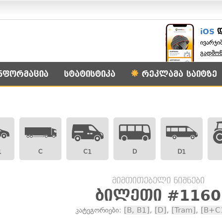
iOS
ივარჯი
გადმო
ნფორმაცია
სტატისტიკა
რეკლამა საიტზე
1
C
C1
D
D1
მიმთითებელი ნიშნები
ბილეთი #1160
კატეგორიები:
[B, B1]
,
[D]
,
[Tram]
,
[B+C1