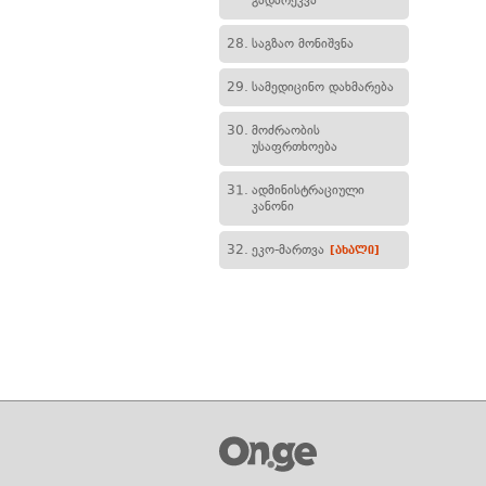
გადარეკვა
28.
საგზაო მონიშვნა
29.
სამედიცინო დახმარება
30.
მოძრაობის
უსაფრთხოება
31.
ადმინისტრაციული
კანონი
32.
ეკო-მართვა
[ახალი]