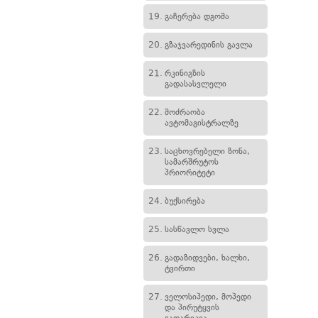
19.
გაჩერება დგომა
20.
გზაჯვარედინის გავლა
21.
რკინიგზის
გადასასვლელი
22.
მოძრაობა
ავტომაგისტრალზე
23.
საცხოვრებელი ზონა,
სამარშრუტოს
პრიორიტეტი
24.
ბუქსირება
25.
სასწავლო სვლა
26.
გადაზიდვები, ხალხი,
ტვირთი
27.
ველოსიპედი, მოპედი
და პირუტყვის