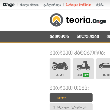
ახალი ამბები
განტვირთვა
მართვის მოწმობა
ძებნა
გამოცდა
ბილეთები
ი
აირჩიეთ კატეგორია:
A, A1
AM
B, B
NEW
აირჩიეთ თემა:
ყველა
1.
მძღოლი, მგზავრი და