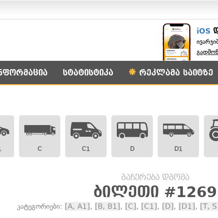
iOS
ივარჯი
გადმო
ნფორმაცია
სტატისტიკა
რეკლამა საიტზე
1
C
C1
D
D1
გაჩერება დგომა
ბილეთი #1269
კატეგორიები:
[A, A1]
,
[B, B1]
,
[C]
,
[C1]
,
[D]
,
[D1]
,
[T, S