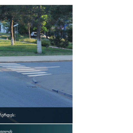
ჩერდეს:
დგილას