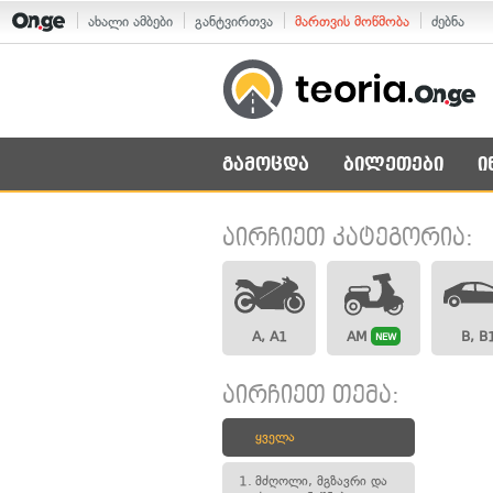
ახალი ამბები
განტვირთვა
მართვის მოწმობა
ძებნა
გამოცდა
ბილეთები
ი
აირჩიეთ კატეგორია:
A, A1
AM
B, B
NEW
აირჩიეთ თემა:
ყველა
1.
მძღოლი, მგზავრი და