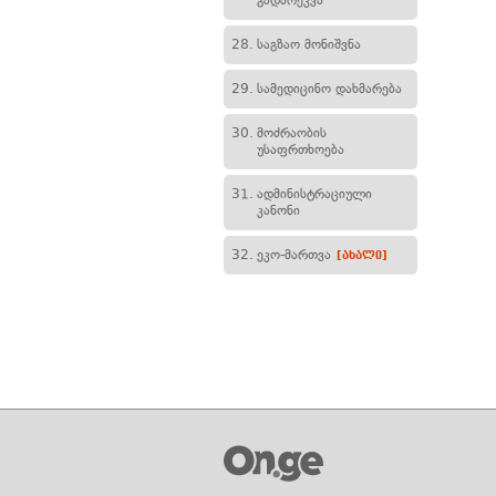
გადარეკვა
28.
საგზაო მონიშვნა
29.
სამედიცინო დახმარება
30.
მოძრაობის
უსაფრთხოება
31.
ადმინისტრაციული
კანონი
32.
ეკო-მართვა
[ახალი]