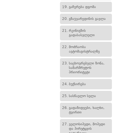
19.
გაჩერება დგომა
20.
გზაჯვარედინის გავლა
21.
რკინიგზის
გადასასვლელი
22.
მოძრაობა
ავტომაგისტრალზე
23.
საცხოვრებელი ზონა,
სამარშრუტოს
პრიორიტეტი
24.
ბუქსირება
25.
სასწავლო სვლა
26.
გადაზიდვები, ხალხი,
ტვირთი
27.
ველოსიპედი, მოპედი
და პირუტყვის