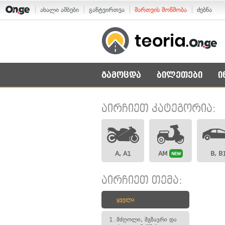
ახალი ამბები
განტვირთვა
მართვის მოწმობა
ძებნა
გამოცდა
ბილეთები
ი
აირჩიეთ კატეგორია:
A, A1
AM
B, B
NEW
აირჩიეთ თემა:
ყველა
1.
მძღოლი, მგზავრი და