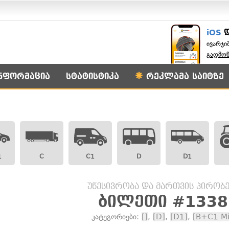
iOS
ივარჯი
გადმო
ნფორმაცია
სტატისტიკა
რეკლამა საიტზე
1
C
C1
D
D1
უწესივრობა და მართვის პირობე
ბილეთი #1338
კატეგორიები:
[]
,
[D]
,
[D1]
,
[B+C1 Mi