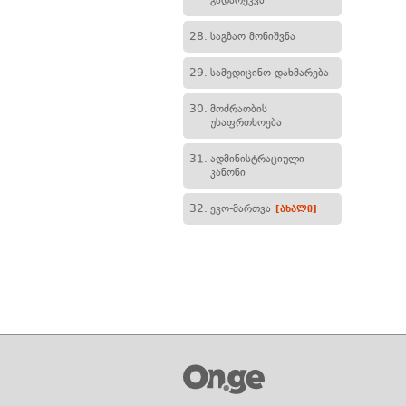
გადარეკვა
28.
საგზაო მონიშვნა
29.
სამედიცინო დახმარება
30.
მოძრაობის
უსაფრთხოება
31.
ადმინისტრაციული
კანონი
32.
ეკო-მართვა
[ახალი]