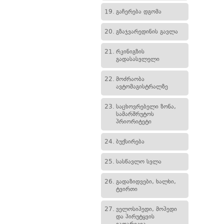
19.
გაჩერება დგომა
20.
გზაჯვარედინის გავლა
21.
რკინიგზის
გადასასვლელი
22.
მოძრაობა
ავტომაგისტრალზე
23.
საცხოვრებელი ზონა,
სამარშრუტოს
პრიორიტეტი
24.
ბუქსირება
25.
სასწავლო სვლა
26.
გადაზიდვები, ხალხი,
ტვირთი
27.
ველოსიპედი, მოპედი
და პირუტყვის