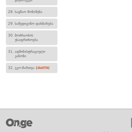
გადარეკვა
28.
საგზაო მონიშვნა
29.
სამედიცინო დახმარება
30.
მოძრაობის
უსაფრთხოება
31.
ადმინისტრაციული
კანონი
32.
ეკო-მართვა
[ახალი]