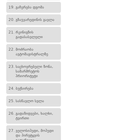
19.
გაჩერება დგომა
20.
გზაჯვარედინის გავლა
21.
რკინიგზის
გადასასვლელი
22.
მოძრაობა
ავტომაგისტრალზე
23.
საცხოვრებელი ზონა,
სამარშრუტოს
პრიორიტეტი
24.
ბუქსირება
25.
სასწავლო სვლა
26.
გადაზიდვები, ხალხი,
ტვირთი
27.
ველოსიპედი, მოპედი
და პირუტყვის