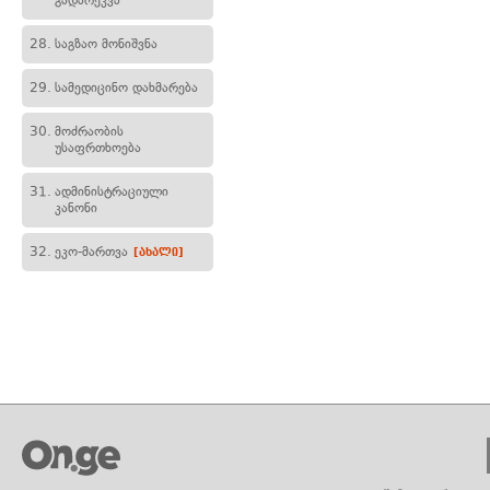
გადარეკვა
28.
საგზაო მონიშვნა
29.
სამედიცინო დახმარება
30.
მოძრაობის
უსაფრთხოება
31.
ადმინისტრაციული
კანონი
32.
ეკო-მართვა
[ახალი]