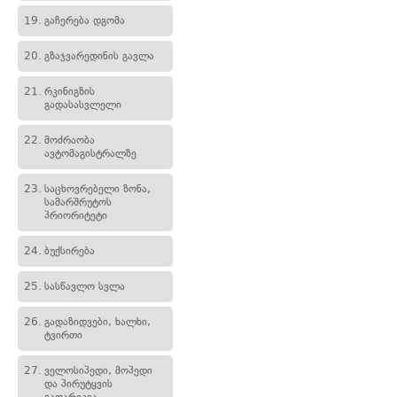
19.
გაჩერება დგომა
20.
გზაჯვარედინის გავლა
21.
რკინიგზის
გადასასვლელი
22.
მოძრაობა
ავტომაგისტრალზე
23.
საცხოვრებელი ზონა,
სამარშრუტოს
პრიორიტეტი
24.
ბუქსირება
25.
სასწავლო სვლა
26.
გადაზიდვები, ხალხი,
ტვირთი
27.
ველოსიპედი, მოპედი
და პირუტყვის