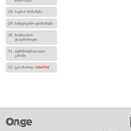
გადარეკვა
28.
საგზაო მონიშვნა
29.
სამედიცინო დახმარება
30.
მოძრაობის
უსაფრთხოება
31.
ადმინისტრაციული
კანონი
32.
ეკო-მართვა
[ახალი]