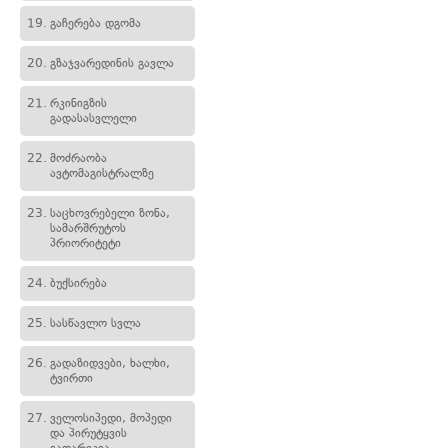
19.
გაჩერება დგომა
20.
გზაჯვარედინის გავლა
21.
რკინიგზის
გადასასვლელი
22.
მოძრაობა
ავტომაგისტრალზე
23.
საცხოვრებელი ზონა,
სამარშრუტოს
პრიორიტეტი
24.
ბუქსირება
25.
სასწავლო სვლა
26.
გადაზიდვები, ხალხი,
ტვირთი
27.
ველოსიპედი, მოპედი
და პირუტყვის