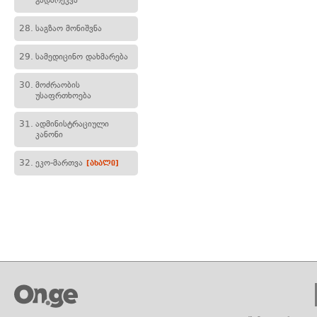
გადარეკვა
28.
საგზაო მონიშვნა
29.
სამედიცინო დახმარება
30.
მოძრაობის
უსაფრთხოება
31.
ადმინისტრაციული
კანონი
32.
ეკო-მართვა
[ახალი]