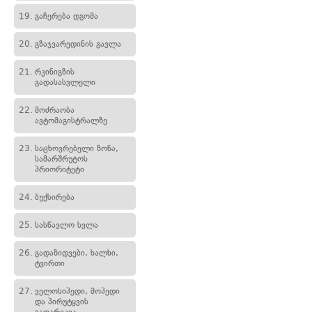
19.
გაჩერება დგომა
20.
გზაჯვარედინის გავლა
21.
რკინიგზის
გადასასვლელი
22.
მოძრაობა
ავტომაგისტრალზე
23.
საცხოვრებელი ზონა,
სამარშრუტოს
პრიორიტეტი
24.
ბუქსირება
25.
სასწავლო სვლა
26.
გადაზიდვები, ხალხი,
ტვირთი
27.
ველოსიპედი, მოპედი
და პირუტყვის