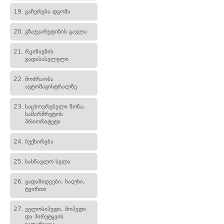
19.
გაჩერება დგომა
20.
გზაჯვარედინის გავლა
21.
რკინიგზის
გადასასვლელი
22.
მოძრაობა
ავტომაგისტრალზე
23.
საცხოვრებელი ზონა,
სამარშრუტოს
პრიორიტეტი
24.
ბუქსირება
25.
სასწავლო სვლა
26.
გადაზიდვები, ხალხი,
ტვირთი
27.
ველოსიპედი, მოპედი
და პირუტყვის