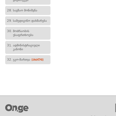
გადარეკვა
28.
საგზაო მონიშვნა
29.
სამედიცინო დახმარება
30.
მოძრაობის
უსაფრთხოება
31.
ადმინისტრაციული
კანონი
32.
ეკო-მართვა
[ახალი]