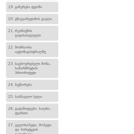
19.
გაჩერება დგომა
20.
გზაჯვარედინის გავლა
21.
რკინიგზის
გადასასვლელი
22.
მოძრაობა
ავტომაგისტრალზე
23.
საცხოვრებელი ზონა,
სამარშრუტოს
პრიორიტეტი
24.
ბუქსირება
25.
სასწავლო სვლა
26.
გადაზიდვები, ხალხი,
ტვირთი
27.
ველოსიპედი, მოპედი
და პირუტყვის