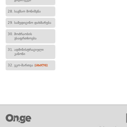
გადარეკვა
28.
საგზაო მონიშვნა
29.
სამედიცინო დახმარება
30.
მოძრაობის
უსაფრთხოება
31.
ადმინისტრაციული
კანონი
32.
ეკო-მართვა
[ახალი]