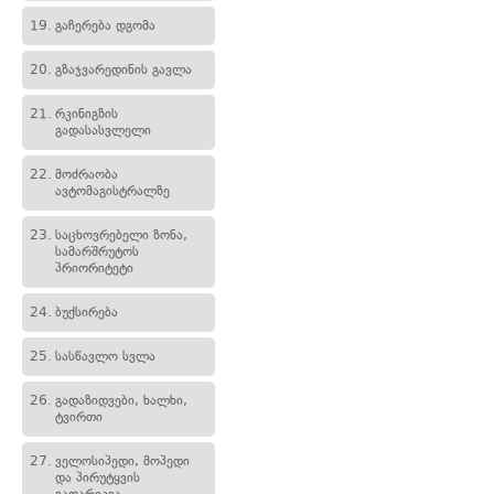
19.
გაჩერება დგომა
20.
გზაჯვარედინის გავლა
21.
რკინიგზის
გადასასვლელი
22.
მოძრაობა
ავტომაგისტრალზე
23.
საცხოვრებელი ზონა,
სამარშრუტოს
პრიორიტეტი
24.
ბუქსირება
25.
სასწავლო სვლა
26.
გადაზიდვები, ხალხი,
ტვირთი
27.
ველოსიპედი, მოპედი
და პირუტყვის