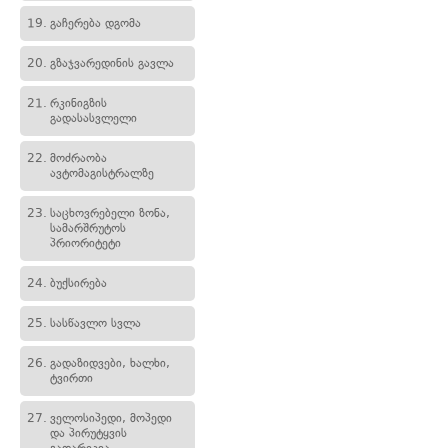
19.
გაჩერება დგომა
20.
გზაჯვარედინის გავლა
21.
რკინიგზის
გადასასვლელი
22.
მოძრაობა
ავტომაგისტრალზე
23.
საცხოვრებელი ზონა,
სამარშრუტოს
პრიორიტეტი
24.
ბუქსირება
25.
სასწავლო სვლა
26.
გადაზიდვები, ხალხი,
ტვირთი
27.
ველოსიპედი, მოპედი
და პირუტყვის