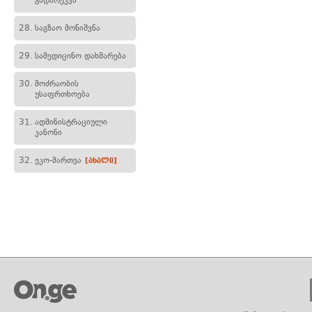
გადარეკვა
28.
საგზაო მონიშვნა
29.
სამედიცინო დახმარება
30.
მოძრაობის
უსაფრთხოება
31.
ადმინისტრაციული
კანონი
32.
ეკო-მართვა
[ახალი]