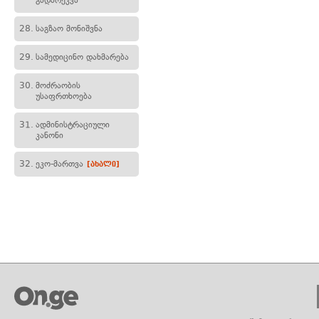
გადარეკვა
28.
საგზაო მონიშვნა
29.
სამედიცინო დახმარება
30.
მოძრაობის
უსაფრთხოება
31.
ადმინისტრაციული
კანონი
32.
ეკო-მართვა
[ახალი]