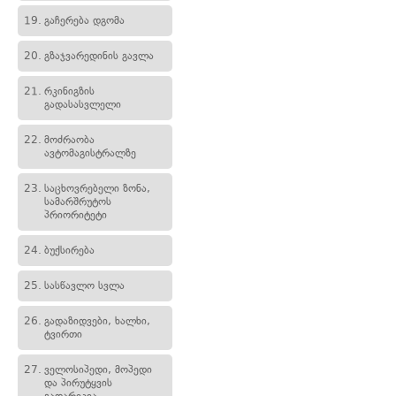
19.
გაჩერება დგომა
20.
გზაჯვარედინის გავლა
21.
რკინიგზის
გადასასვლელი
22.
მოძრაობა
ავტომაგისტრალზე
23.
საცხოვრებელი ზონა,
სამარშრუტოს
პრიორიტეტი
24.
ბუქსირება
25.
სასწავლო სვლა
26.
გადაზიდვები, ხალხი,
ტვირთი
27.
ველოსიპედი, მოპედი
და პირუტყვის